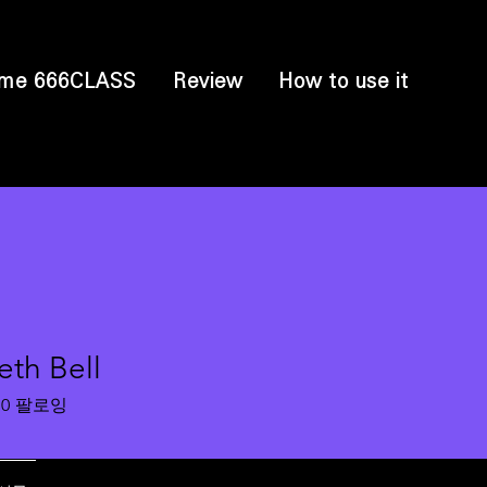
me 666CLASS
Review
How to use it
eth Bell
0
팔로잉