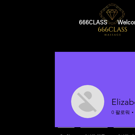
666CLASS
Welco
Elizab
0
팔로워